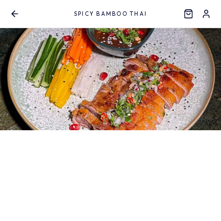
SPICY BAMBOO THAI
Aller au contenu principal
Spicy Bamboo Thai
Asiatique
12:40
FERMÉ
HORAIRES
Rechercher un plat...