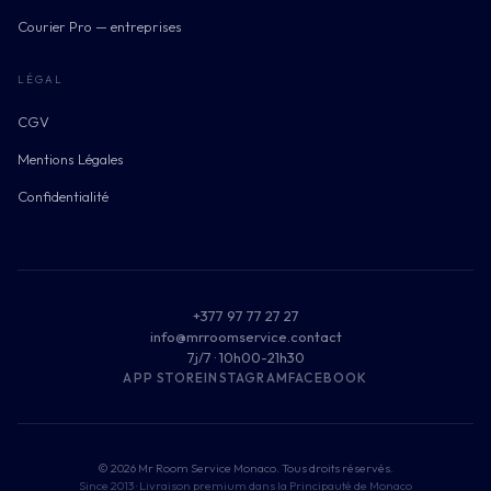
Courier Pro — entreprises
LÉGAL
CGV
Mentions Légales
Confidentialité
+377 97 77 27 27
info@mrroomservice.contact
7j/7 · 10h00-21h30
APP STORE
INSTAGRAM
FACEBOOK
© 2026 Mr Room Service Monaco. Tous droits réservés.
Since 2013 ·
Livraison premium dans la Principauté de Monaco