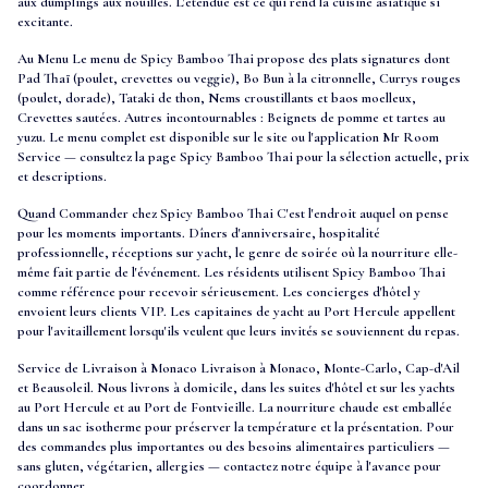
aux dumplings aux nouilles. L'étendue est ce qui rend la cuisine asiatique si
excitante.
Au Menu Le menu de Spicy Bamboo Thai propose des plats signatures dont
Pad Thaï (poulet, crevettes ou veggie), Bo Bun à la citronnelle, Currys rouges
(poulet, dorade), Tataki de thon, Nems croustillants et baos moelleux,
Crevettes sautées. Autres incontournables : Beignets de pomme et tartes au
yuzu. Le menu complet est disponible sur le site ou l'application Mr Room
Service — consultez la page Spicy Bamboo Thai pour la sélection actuelle, prix
et descriptions.
Quand Commander chez Spicy Bamboo Thai C'est l'endroit auquel on pense
pour les moments importants. Dîners d'anniversaire, hospitalité
professionnelle, réceptions sur yacht, le genre de soirée où la nourriture elle-
même fait partie de l'événement. Les résidents utilisent Spicy Bamboo Thai
comme référence pour recevoir sérieusement. Les concierges d'hôtel y
envoient leurs clients VIP. Les capitaines de yacht au Port Hercule appellent
pour l'avitaillement lorsqu'ils veulent que leurs invités se souviennent du repas.
Service de Livraison à Monaco Livraison à Monaco, Monte-Carlo, Cap-d'Ail
et Beausoleil. Nous livrons à domicile, dans les suites d'hôtel et sur les yachts
au Port Hercule et au Port de Fontvieille. La nourriture chaude est emballée
dans un sac isotherme pour préserver la température et la présentation. Pour
des commandes plus importantes ou des besoins alimentaires particuliers —
sans gluten, végétarien, allergies — contactez notre équipe à l'avance pour
coordonner.