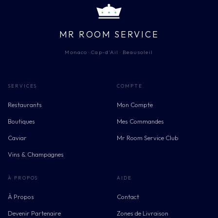
MR ROOM SERVICE
Monaco · Cap-d'Ail · Beausoleil
SERVICES
COMPTE
Restaurants
Mon Compte
Boutiques
Mes Commandes
Caviar
Mr Room Service Club
Vins & Champagnes
À PROPOS
AIDE
À Propos
Contact
Devenir Partenaire
Zones de Livraison