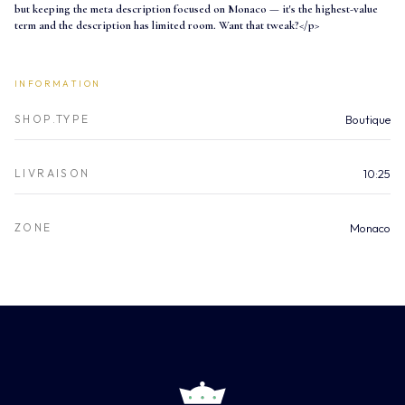
but keeping the meta description focused on Monaco — it's the highest-value
term and the description has limited room. Want that tweak?
</p>
INFORMATION
SHOP.TYPE
Boutique
LIVRAISON
10:25
ZONE
Monaco