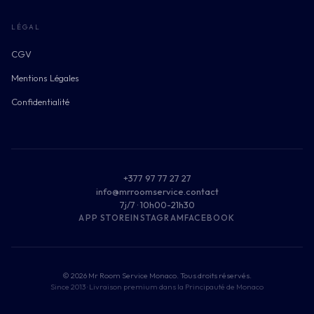
LÉGAL
CGV
Mentions Légales
Confidentialité
+377 97 77 27 27
info@mrroomservice.contact
7j/7 · 10h00-21h30
APP STORE
INSTAGRAM
FACEBOOK
© 2026 Mr Room Service Monaco. Tous droits réservés.
Since 2013 ·
Livraison premium dans la Principauté de Monaco