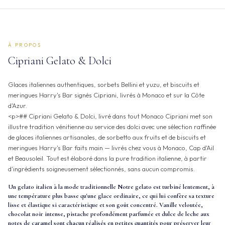
À PROPOS
Cipriani Gelato & Dolci
Glaces italiennes authentiques, sorbets Bellini et yuzu, et biscuits et
meringues Harry's Bar signés Cipriani, livrés à Monaco et sur la Côte
d'Azur.
<p>## Cipriani Gelato & Dolci, livré dans tout Monaco Cipriani met son
illustre tradition vénitienne au service des dolci avec une sélection raffinée
de glaces italiennes artisanales, de sorbetto aux fruits et de biscuits et
meringues Harry's Bar faits main — livrés chez vous à Monaco, Cap d'Ail
et Beausoleil. Tout est élaboré dans la pure tradition italienne, à partir
d'ingrédients soigneusement sélectionnés, sans aucun compromis.
Un gelato italien à la mode traditionnelle Notre gelato est turbiné lentement, à
une température plus basse qu'une glace ordinaire, ce qui lui confère sa texture
lisse et élastique si caractéristique et son goût concentré. Vanille veloutée,
chocolat noir intense, pistache profondément parfumée et dulce de leche aux
notes de caramel sont chacun réalisés en petites quantités pour préserver leur