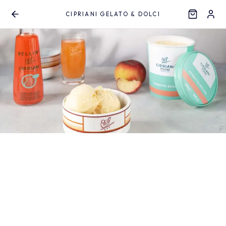
CIPRIANI GELATO & DOLCI
Aller au contenu principal
Cipriani Gelato & Dolci
Boutique
10:25
FERMÉ
HORAIRES