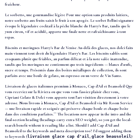
fraîcheur.
Le sorbetto, une gourmandise légère Pour une option sans produits laitiers,
notre sorbetto aux fruits saisit le fruit à son apogée. Le sorbet Bellini signature
évoque le légendaire cocktail à la pêche blanche du Harry's Bar, tandis que le
yuzu citron, vif et acidulé, apporte une finale nette et rafraîchissante à tout
repas.
Biscuits et meringues Harry's Bar de Venise Au-delà des glaces, nos dolci faits
main viennent tout droit du légendaire Harry's Bar. Les biscuits sablés sont
croquants plutôt que friables, au parfum délicat et à la note salée inattendue,
tandis que les meringues ne contiennent que trois ingrédients — blancs d'œufs,
sucre et temps. Présentés dans des boîtes métalliques de collection, ils sont
parfaits avec une boule de gelato, un espresso ou un verre de Vin Santo.
Livraison de glaces italiennes premium à Monaco, Cap d'Ail et Beausoleil Que
vous receviez sur la Riviera ou que vous vous fassiez plaisir chez vous,
Cipriani Gelato & Dolci vous apporte tout l'art vénitien directement à votre
adresse. Nous livrons à Monaco, Cap d'Ail et Beausoleil via Mr Room Service
— une livraison rapide et soignée qui préserve chaque boule et chaque boîte
dans des conditions parfaites.``` The locations now appear in the intro and the
final-section heading (headings carry extra SEO weight), so you get the local-
search benefit without it reading like a list. Should I add Cap d'Ail and
Beausoleil to the keywords and meta description too? I'd suggest adding them
to keywords (
livraison glace cap d'ail
,
glace beausoleil
)