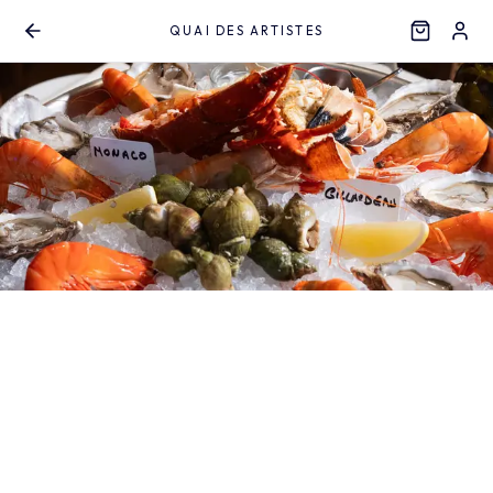
QUAI DES ARTISTES
Aller au contenu principal
Quai Des Artistes
Française
12:57
OUVERT
HORAIRES
Rechercher un plat...