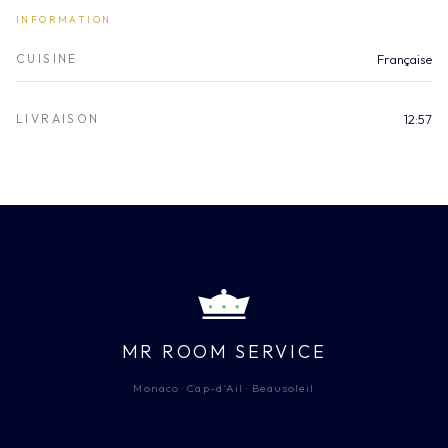
INFORMATION
CUISINE
Française
LIVRAISON
12:57
MR ROOM SERVICE
Monaco · Cap-d'Ail · Beausoleil