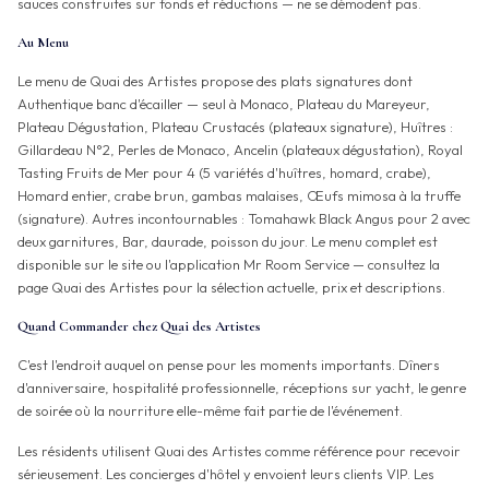
sauces construites sur fonds et réductions — ne se démodent pas.
Au Menu
Le menu de Quai des Artistes propose des plats signatures dont
Authentique banc d'écailler — seul à Monaco, Plateau du Mareyeur,
Plateau Dégustation, Plateau Crustacés (plateaux signature), Huîtres :
Gillardeau N°2, Perles de Monaco, Ancelin (plateaux dégustation), Royal
Tasting Fruits de Mer pour 4 (5 variétés d'huîtres, homard, crabe),
Homard entier, crabe brun, gambas malaises, Œufs mimosa à la truffe
(signature). Autres incontournables : Tomahawk Black Angus pour 2 avec
deux garnitures, Bar, daurade, poisson du jour. Le menu complet est
disponible sur le site ou l'application Mr Room Service — consultez la
page Quai des Artistes pour la sélection actuelle, prix et descriptions.
Quand Commander chez Quai des Artistes
C'est l'endroit auquel on pense pour les moments importants. Dîners
d'anniversaire, hospitalité professionnelle, réceptions sur yacht, le genre
de soirée où la nourriture elle-même fait partie de l'événement.
Les résidents utilisent Quai des Artistes comme référence pour recevoir
sérieusement. Les concierges d'hôtel y envoient leurs clients VIP. Les