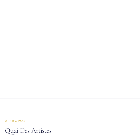
langoustines – 12 crevettes roses de Malaisie
Plateau Dégustation 12 Huîtres
Plateau Dégustation 12 Huîtres
63.00 €
4 Ancelin – 4 Gillardeau – 4 Perles de Monte-Carlo
À PROPOS
Quai Des Artistes