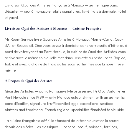
Livraison Quai des Artistes française à Monaco — authentique banc
d'écailler — seul à monaco et plats signatures, livré frais à domicile, hôtel
et yacht.
Livraison Quai des Artistes à Monaco — Cuisine Française
Mr Room Service livre Quai des Artistes à Monaco, Monte-Carlo, Cap-
d'Ail et Beausoleil. Que vous soyez à domicile, dans votre suite d'hôtel ou à
bord de votre yacht au Port Hercule, la cuisine de Quai des Artistes vous
arrive avec le même soin qu'elle met dans l'assiette au restaurant. Rapide,
fiable et avec la chaîne du froid ou les sacs isothermes que la nourriture
mérite.
À Propos de Quai des Artistes
Quai des Artistes — iconic Parisian-style brasserie at 4 Quai Antoine 1er
Port Hercule since 1999 — only Monaco establishment with an authentic
banc d'écailler, signature truffle deviled eggs, exceptional seafood
platters and traditional French regional specialities flambéed table-side.
La cuisine française a défini le standard de la technique et de la sauce
depuis des siècles. Les classiques — canard, bœuf, poisson, terrines,