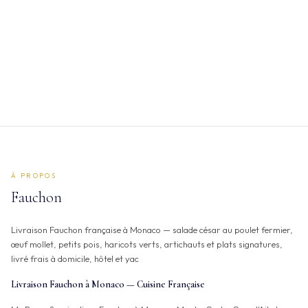
Salade de Fruit Infusée au Thé FAUCHON
14.00 €
Salade de mangue, ananas, fraises et myrtilles,
délicatement infusée au thé Bisou-Bisou
FAUCHON.
From 10:00
À PROPOS
Fauchon
Livraison Fauchon française à Monaco — salade césar au poulet fermier,
œuf mollet, petits pois, haricots verts, artichauts et plats signatures,
livré frais à domicile, hôtel et yac
Livraison Fauchon à Monaco — Cuisine Française