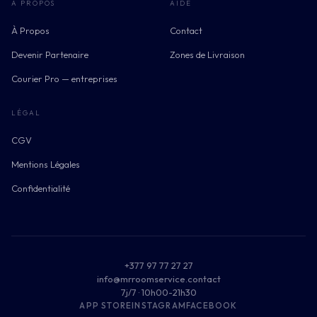
À PROPOS
AIDE
À Propos
Contact
Devenir Partenaire
Zones de Livraison
Courier Pro — entreprises
LÉGAL
CGV
Mentions Légales
Confidentialité
+377 97 77 27 27
info@mrroomservice.contact
7j/7 · 10h00-21h30
APP STORE
INSTAGRAM
FACEBOOK