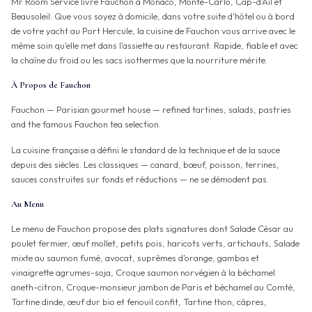
Mr Room Service livre Fauchon à Monaco, Monte-Carlo, Cap-d'Ail et
Beausoleil. Que vous soyez à domicile, dans votre suite d'hôtel ou à bord
de votre yacht au Port Hercule, la cuisine de Fauchon vous arrive avec le
même soin qu'elle met dans l'assiette au restaurant. Rapide, fiable et avec
la chaîne du froid ou les sacs isothermes que la nourriture mérite.
À Propos de Fauchon
Fauchon — Parisian gourmet house — refined tartines, salads, pastries
and the famous Fauchon tea selection.
La cuisine française a défini le standard de la technique et de la sauce
depuis des siècles. Les classiques — canard, bœuf, poisson, terrines,
sauces construites sur fonds et réductions — ne se démodent pas.
Au Menu
Le menu de Fauchon propose des plats signatures dont Salade César au
poulet fermier, œuf mollet, petits pois, haricots verts, artichauts, Salade
mixte au saumon fumé, avocat, suprêmes d'orange, gambas et
vinaigrette agrumes-soja, Croque saumon norvégien à la béchamel
aneth-citron, Croque-monsieur jambon de Paris et béchamel au Comté,
Tartine dinde, œuf dur bio et fenouil confit, Tartine thon, câpres,