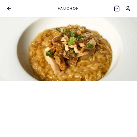
FAUCHON
Aller au contenu principal
Fauchon
Française • Italien • Salade • Soupes • Sandwichs • Poisson •
Burgers • Boissons • Toast
10:35
FERMÉ
HORAIRES
Rechercher un plat...