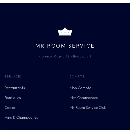
MR ROOM SERVICE
Monaco · Cap-d'Ail · Beausoleil
SERVICES
COMPTE
Restaurants
Mon Compte
Boutiques
Mes Commandes
Caviar
Mr Room Service Club
Vins & Champagnes