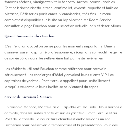
tomates séchées, vinaigrette vitello tonnato. Autres incontournables :
Tartine brioche ricotta-citron, œuf mollet, avocat, roquette et huile de
pistache, Pâtisseries parisiennes, viennoiseries, thés fins. Le menu
complet est disponible sur le site ou l'application Mr Room Service —
consultez la page Fauchon pour la sélection actuelle, prix et descriptions.
Quand Commander chez Fauchon
C'est l'endroit auquel on pense pour les moments importants. Dîners
d'anniversaire, hospitalité professionnelle, réceptions sur yacht, le genre
de soirée où la nourriture elle-même fait partie de l'événement.
Les résidents utilisent Fauchon comme référence pour recevoir
sérieusement. Les concierges d'hôtel y envoient leurs clients VIP. Les
capitaines de yacht au Port Hercule appellent pour l'avitaillement
lorsqu'ils veulent que leurs invités se souviennent du repas.
Service de Livraison à Monaco
Livraison à Monaco, Monte-Carlo, Cap-d'Ail et Beausoleil. Nous livrons à
domicile, dans les suites d'hôtel et sur les yachts au Port Hercule et au
Port de Fontvieille. La nourriture chaude est emballée dans un sac
isotherme pour préserver la température et la présentation. Pour des